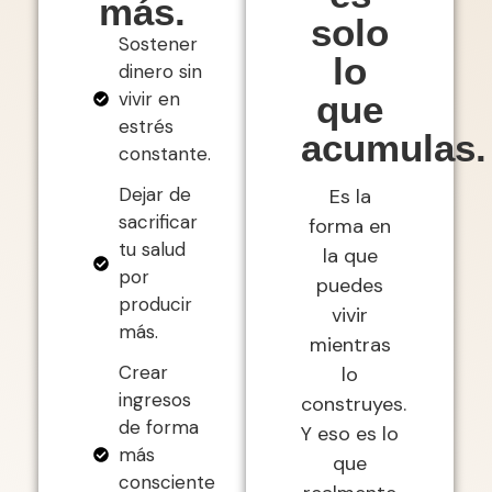
más.
solo
Sostener
lo
dinero sin
vivir en
que
estrés
acumulas.
constante.
Dejar de
Es la
sacrificar
forma en
tu salud
la que
por
puedes
producir
vivir
más.
mientras
Crear
lo
ingresos
construyes.
de forma
Y eso es lo
más
que
consciente