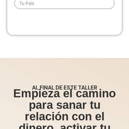
RESERVAR MI LUGAR
AL FINAL DE ESTE TALLER
Empieza el camino
para sanar tu
relación con el
dinero, activar tu