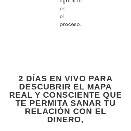
agotarte
en
el
proceso.
2 DÍAS EN VIVO PARA
DESCUBRIR EL MAPA
REAL Y CONSCIENTE QUE
TE PERMITA SANAR TU
RELACIÓN CON EL
DINERO,
LIBERARTE DEL ESTRÉS DE CONSEGUIRLO
Y SOSTENERLO, Y EMPEZAR A CREAR