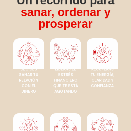
Un recorrido para
sanar, ordenar y
prosperar
DECIDES
LIBERAS EL
RECUPERAS
SANAR TU
ESTRÉS
TU ENERGÍA,
RELACIÓN
FINANCIERO
CLARIDAD Y
CON EL
QUE TE ESTÁ
CONFIANZA
DINERO
AGOTANDO