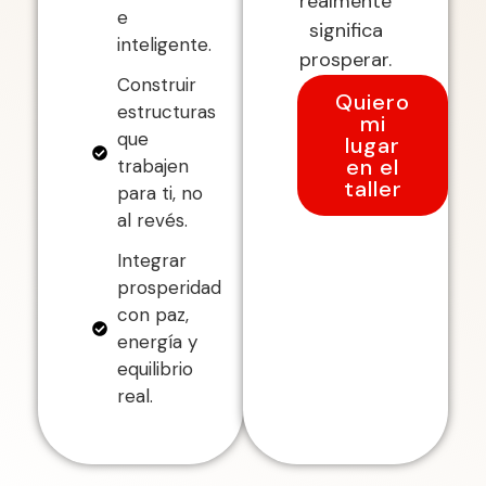
realmente
e
significa
inteligente.
prosperar.
Construir
Quiero
estructuras
mi
que
lugar
en el
trabajen
taller
para ti, no
al revés.
Integrar
prosperidad
con paz,
energía y
equilibrio
real.