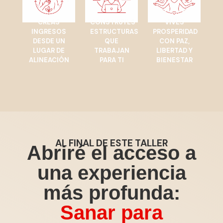
CREAS
CONSTRUYES
VIVES
INGRESOS
ESTRUCTURAS
PROSPERIDAD
DESDE UN
QUE
CON PAZ,
LUGAR DE
TRABAJAN
LIBERTAD Y
ALINEACIÓN
PARA TI
BIENESTAR
AL FINAL DE ESTE TALLER
Abriré el acceso a
una experiencia
más profunda:
Sanar para