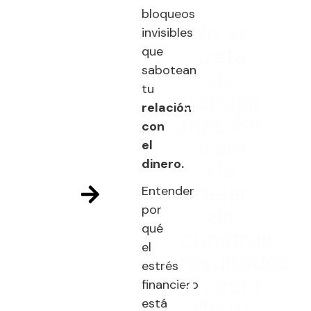
bloqueos
No se
invisibles
trata
que
sabotean
de
tu
trabajar
relación
más. Se
con
trata
el
dinero.
de
dejar
Entender
por
de
qué
construir
el
resultados
estrés
a costa
financiero
de tu
está